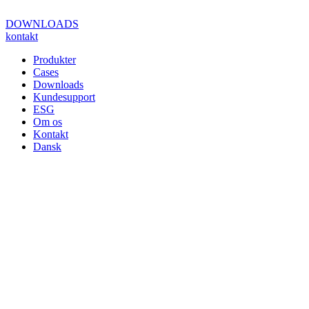
Videre
til
DOWNLOADS
indhold
kontakt
Produkter
Cases
Downloads
Kundesupport
ESG
Om os
Kontakt
Dansk